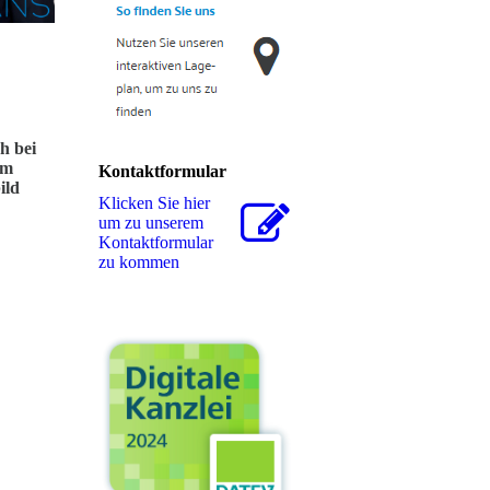
h bei
im
Kontaktformular
ild
Klicken Sie hier
um zu unserem
Kon­takt­for­mu­lar
zu kommen